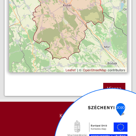
Leaflet
| ©
OpenStreetMap
contributors
Vissza
KAPCSOLAT
IMPRESSZUM