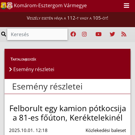
Komárom-Esztergom Vármegye
Veszély esetén hívja a 112-t vagy a 105-öt!
Esemény részletei
Tartalomjegyzék
Esemény részletei
Esemény részletei
Felborult egy kamion pótkocsija
a 81-es főúton, Keréktelekinél
2025.10.01. 12:18
Közlekedési baleset