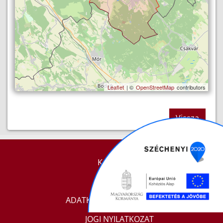
Leaflet
| ©
OpenStreetMap
contributors
Vissza
KAPCSOLAT
IMPRESSZUM
ADATKEZELÉSI TÁJÉKOZTATÓ
JOGI NYILATKOZAT