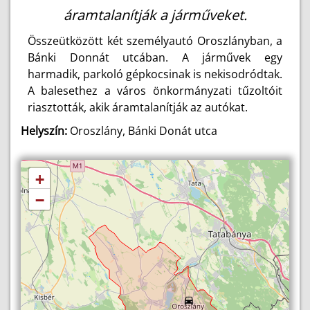
áramtalanítják a járműveket.
Összeütközött két személyautó Oroszlányban, a
Bánki Donnát utcában. A járművek egy
harmadik, parkoló gépkocsinak is nekisodródtak.
A balesethez a város önkormányzati tűzoltóit
riasztották, akik áramtalanítják az autókat.
Helyszín:
Oroszlány, Bánki Donát utca
+
−