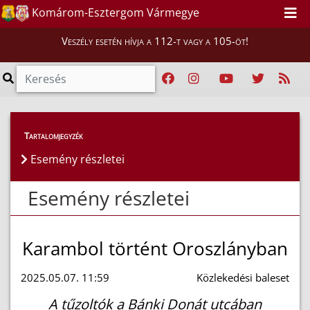
Komárom-Esztergom Vármegye
Veszély esetén hívja a 112-t vagy a 105-öt!
Esemény részletei
Tartalomjegyzék
Esemény részletei
Esemény részletei
Karambol történt Oroszlányban
2025.05.07. 11:59
Közlekedési baleset
A tűzoltók a Bánki Donát utcában