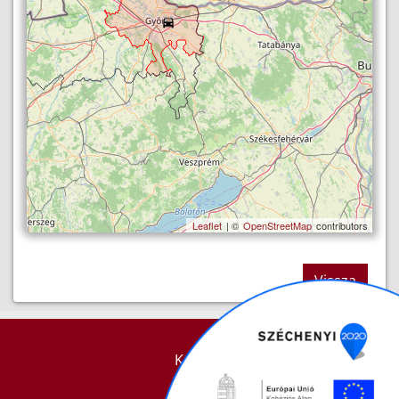
Leaflet
| ©
OpenStreetMap
contributors
Vissza
KAPCSOLAT
IMPRESSZUM