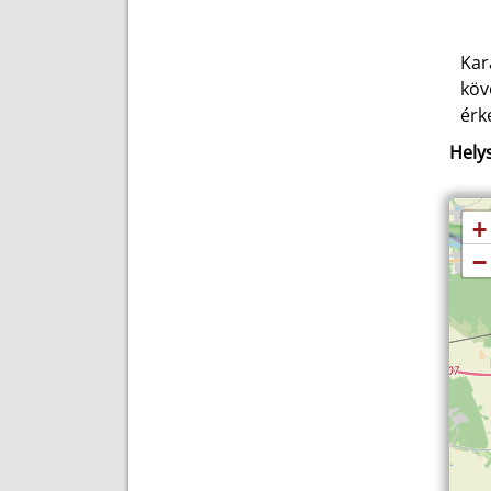
Kar
köv
érk
Helys
+
−