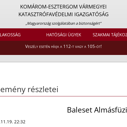
KOMÁROM-ESZTERGOM VÁRMEGYEI
KATASZTRÓFAVÉDELMI IGAZGATÓSÁG
„Magyarország szolgálatában a biztonságért”
LAKOSSÁG
HATÓSÁGI ÜGYEK
SZAKMAI TÁJÉKO
Veszély esetén hívja a 112-t vagy a 105-öt!
emény részletei
Baleset Almásfüz
11.19. 22:32