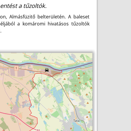
ntést a tűzoltók.
n, Almásfüzitő belterületén. A baleset
céljából a komáromi hivatásos tűzoltók
.