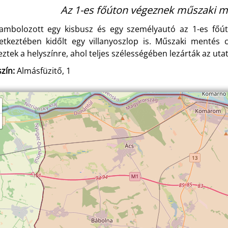
Az 1-es főúton végeznek műszaki me
ambolozott egy kisbusz és egy személyautó az 1-es főúto
etkeztében kidőlt egy villanyoszlop is. Műszaki mentés 
eztek a helyszínre, ahol teljes szélességében lezárták az utat
zín:
Almásfüzitő, 1