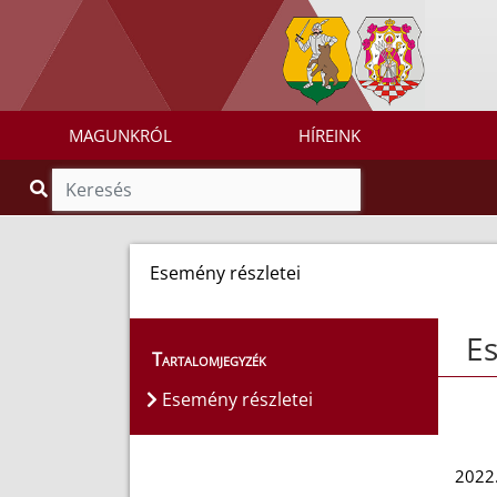
MAGUNKRÓL
HÍREINK
Esemény részletei
Es
Tartalomjegyzék
Esemény részletei
2022.