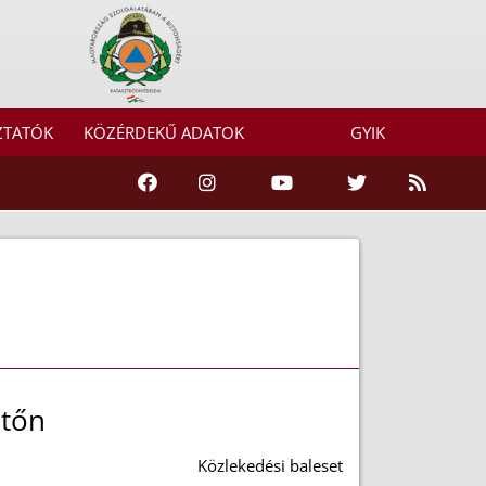
ZTATÓK
KÖZÉRDEKŰ ADATOK
GYIK
itőn
Közlekedési baleset